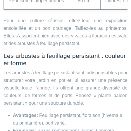
Pennisetum alopecuroides
80 cm
Inflorescen
Pour une culture réussie, offrez-leur une exposition
ensoleillée et un bon drainage. Taillez-les au printemps.
Elles s’associent bien avec des vivaces à floraison estivale
et des arbustes à feuillage persistant.
Les arbustes à feuillage persistant : couleur
et forme
Les arbustes à feuillage persistant sont indispensables pour
structurer votre jardin en pot et lui assurer une présence
visuelle toute l’année. Ils offrent une grande diversité de
couleurs, de formes et de ports. Pensez « plante balcon
persistant » pour une structure durable.
Avantages:
Feuillage persistant, floraison (hivernale
ou printanière), port varié.
Exemples:
Buxus sempervirens, Hebe, Lonicera