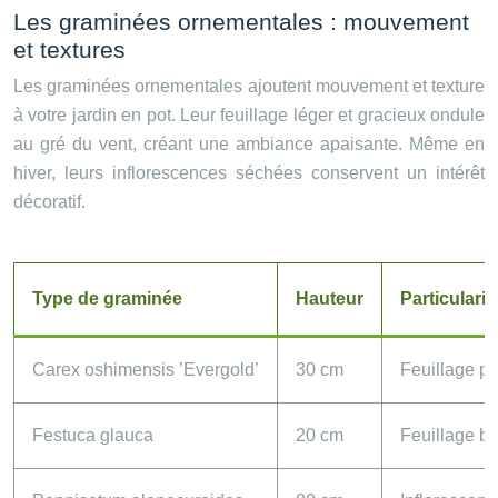
Les graminées ornementales : mouvement
et textures
Les graminées ornementales ajoutent mouvement et texture
à votre jardin en pot. Leur feuillage léger et gracieux ondule
au gré du vent, créant une ambiance apaisante. Même en
hiver, leurs inflorescences séchées conservent un intérêt
décoratif.
Type de graminée
Hauteur
Particularit
Carex oshimensis ’Evergold’
30 cm
Feuillage pa
Festuca glauca
20 cm
Feuillage bl