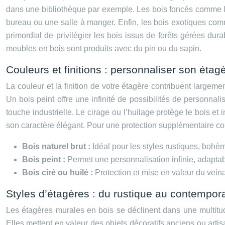
dans une bibliothèque par exemple. Les bois foncés comme 
bureau ou une salle à manger. Enfin, les bois exotiques co
primordial de privilégier les bois issus de forêts gérées d
meubles en bois sont produits avec du pin ou du sapin.
Couleurs et finitions : personnaliser son étag
La couleur et la finition de votre étagère contribuent largeme
Un bois peint offre une infinité de possibilités de personna
touche industrielle. Le cirage ou l’huilage protège le bois e
son caractère élégant. Pour une protection supplémentaire cont
Bois naturel brut :
Idéal pour les styles rustiques, bohèm
Bois peint :
Permet une personnalisation infinie, adaptabl
Bois ciré ou huilé :
Protection et mise en valeur du vein
Styles d’étagères : du rustique au contempor
Les étagères murales en bois se déclinent dans une multitude
Elles mettent en valeur des objets décoratifs anciens ou arti