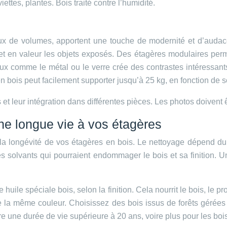
tes, plantes. Bois traité contre l’humidité.
x de volumes, apportent une touche de modernité et d’audace.
met en valeur les objets exposés. Des étagères modulaires perme
x comme le métal ou le verre crée des contrastes intéressants. 
bois peut facilement supporter jusqu’à 25 kg, en fonction de 
ères et leur intégration dans différentes pièces. Les photos doiven
 une longue vie à vos étagères
t la longévité de vos étagères en bois. Le nettoyage dépend du
les solvants qui pourraient endommager le bois et sa finition.
huile spéciale bois, selon la finition. Cela nourrit le bois, le
e la même couleur. Choisissez des bois issus de forêts gérée
 une durée de vie supérieure à 20 ans, voire plus pour les bois 