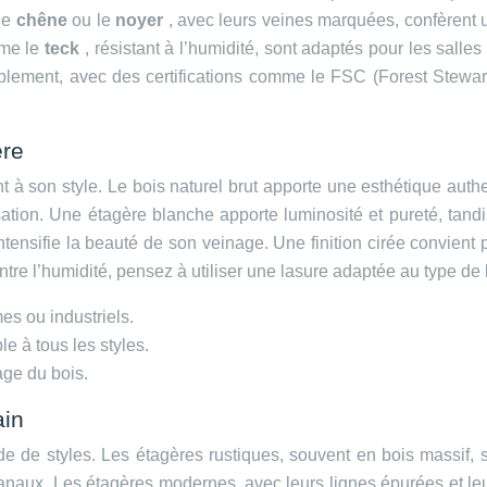
le
chêne
ou le
noyer
, avec leurs veines marquées, confèrent
mme le
teck
, résistant à l’humidité, sont adaptés pour les salle
urablement, avec des certifications comme le FSC (Forest Ste
ère
nt à son style. Le bois naturel brut apporte une esthétique authe
lisation. Une étagère blanche apporte luminosité et pureté, tan
t intensifie la beauté de son veinage. Une finition cirée convie
re l’humidité, pensez à utiliser une lasure adaptée au type de b
es ou industriels.
e à tous les styles.
age du bois.
ain
 de styles. Les étagères rustiques, souvent en bois massif, s
sanaux. Les étagères modernes, avec leurs lignes épurées et le